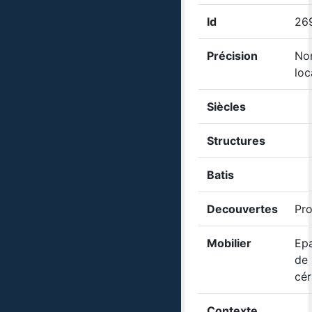
Id
26
Précision
No
loc
Siècles
Structures
Batis
Decouvertes
Pro
Mobilier
Ep
de
cé
Contexte