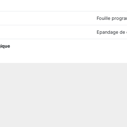
Fouille prog
Epandage de 
gique