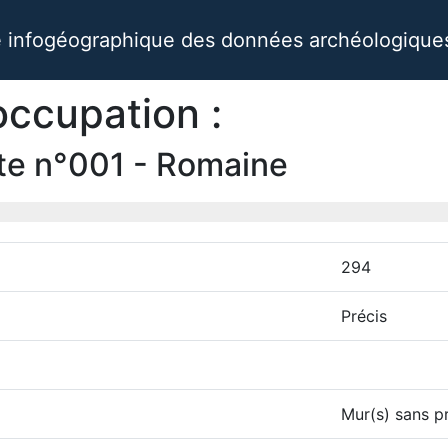
infogéographique des données archéologiques 
occupation :
ite n°001 - Romaine
294
Précis
Mur(s) sans p